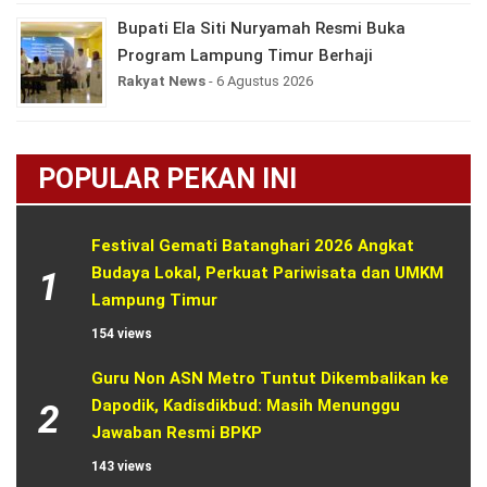
Bupati Ela Siti Nuryamah Resmi Buka
Program Lampung Timur Berhaji
Rakyat News
- 6 Agustus 2026
POPULAR PEKAN INI
Festival Gemati Batanghari 2026 Angkat 
Budaya Lokal, Perkuat Pariwisata dan UMKM 
1
Lampung Timur
154 views
Guru Non ASN Metro Tuntut Dikembalikan ke 
Dapodik, Kadisdikbud: Masih Menunggu 
2
Jawaban Resmi BPKP
143 views