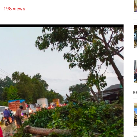
|
198 views
R