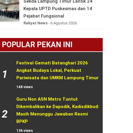
Sekda Lampung Timur Lantik 24
Kepala UPTD Puskesmas dan 14
Pejabat Fungsional
Rakyat News
- 6 Agustus 2026
POPULAR PEKAN INI
Festival Gemati Batanghari 2026 
Angkat Budaya Lokal, Perkuat 
1
Pariwisata dan UMKM Lampung Timur
148 views
Guru Non ASN Metro Tuntut 
Dikembalikan ke Dapodik, Kadisdikbud: 
2
Masih Menunggu Jawaban Resmi 
BPKP
136 views