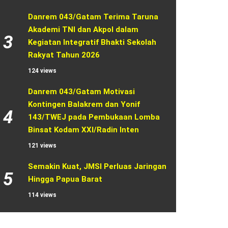
Danrem 043/Gatam Terima Taruna 
Akademi TNI dan Akpol dalam 
3
Kegiatan Integratif Bhakti Sekolah 
Rakyat Tahun 2026
124 views
Danrem 043/Gatam Motivasi 
Kontingen Balakrem dan Yonif 
4
143/TWEJ pada Pembukaan Lomba 
Binsat Kodam XXI/Radin Inten
121 views
Semakin Kuat, JMSI Perluas Jaringan 
5
Hingga Papua Barat
114 views