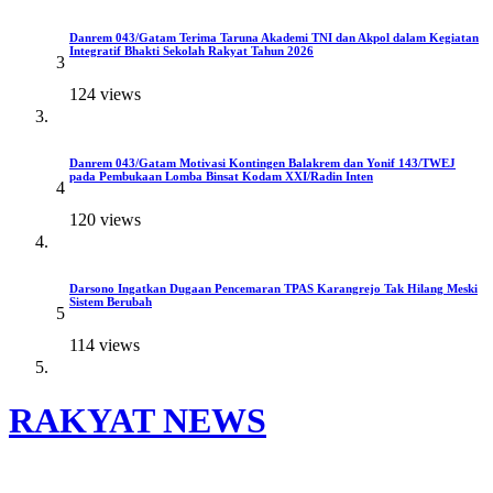
Danrem 043/Gatam Terima Taruna Akademi TNI dan Akpol dalam Kegiatan
Integratif Bhakti Sekolah Rakyat Tahun 2026
3
124 views
Danrem 043/Gatam Motivasi Kontingen Balakrem dan Yonif 143/TWEJ
pada Pembukaan Lomba Binsat Kodam XXI/Radin Inten
4
120 views
Darsono Ingatkan Dugaan Pencemaran TPAS Karangrejo Tak Hilang Meski
Sistem Berubah
5
114 views
RAKYAT NEWS
Menyuarakan Suara Rakyat