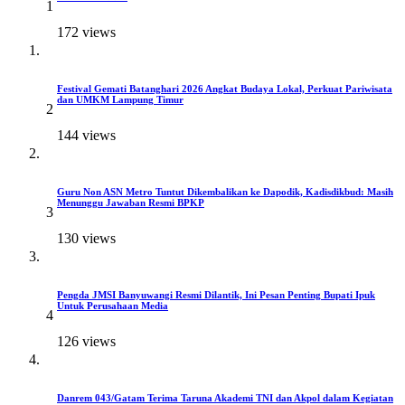
1
172 views
Festival Gemati Batanghari 2026 Angkat Budaya Lokal, Perkuat Pariwisata
dan UMKM Lampung Timur
2
144 views
Guru Non ASN Metro Tuntut Dikembalikan ke Dapodik, Kadisdikbud: Masih
Menunggu Jawaban Resmi BPKP
3
130 views
Pengda JMSI Banyuwangi Resmi Dilantik, Ini Pesan Penting Bupati Ipuk
Untuk Perusahaan Media
4
126 views
Danrem 043/Gatam Terima Taruna Akademi TNI dan Akpol dalam Kegiatan