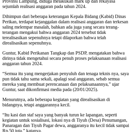
Provinsi Lampung, diduga melakukan mark up dan rekayasa
sejumlah realisasi anggaran pada tahun 2024.
Dihimpun dari beberapa keterangan Kepala Bidang (Kabid) Dinas
Perikan, terdapat kejanggalan dalam realisasi anggaran dan terkesan
saling melempar masalah, bahkan ada juga yang secara terang-
terangan mengakui bahwa anggaran 2024 tersebut tidak
terealisasikan sepenuhnya tetapi dilaporkan bahwa telah
direalisasikan sepenuhnya.
Guntur, Kabid Perikanan Tangkap dan PSDP, mengatakan bahwa
dirinya tidak mengetahui secara penuh proses pelaksanaan realisasi
anggaran tahun 2024.
“Semua itu yang mengerjakan penyuluh dan tenaga teknis nya, saya
pun tidak tahu sama sekali, apalagi soal anggaran, sebab semua
mereka yang membuat perencanaan dan pelaksanaannya,” ujar
Guntur, saat dikonfirmasi media pada (20/01/2025).
Menurutnya, ada beberapa kegiatan yang direalisasikan di
bidangnya, tetapi anggarannya kecil.
“Itu kasi dan staf saya yang banyak turun ke lapangan, seperti
kegiatan untuk sosialisasi, lokasi nya di Tiyuh (Desa) Penumangan,
Panaragan dan Tiyuh Pagar dewa, anggaranya itu kecil tidak sampai
Rp.50 juta,” katanya.