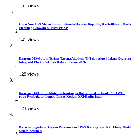
151 views
Guru Non ASN Metro Tuntut Dikembalikan ke Dapodik, Kadisdikbud: Masih
Menunggu Jawaban Resmi BPKP
2
141 views
Danrem 043/Gatam Terima Taruna Akademi TNI dan Akpol dalam Kegiatan
Integratif Bhakti Sekolah Rakyat Tahun 2026
3
128 views
Danrem 043/Gatam Motivasi Kontingen Balakrem dan Yonif 143/TWEJ
pada Pembukaan Lomba Binsat Kodam XXI/Radin Inten
4
123 views
Darsono Ingatkan Dugaan Pencemaran TPAS Karangrejo Tak Hilang Meski
Sistem Berubah
5