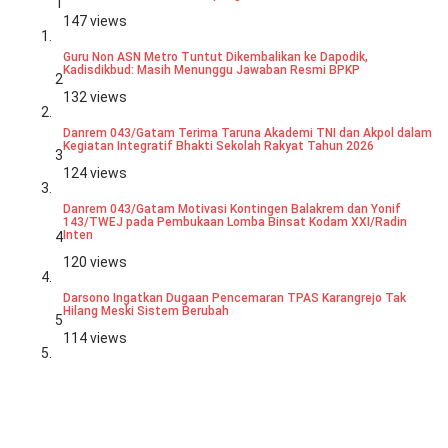
1
147 views
Guru Non ASN Metro Tuntut Dikembalikan ke Dapodik,
Kadisdikbud: Masih Menunggu Jawaban Resmi BPKP
2
132 views
Danrem 043/Gatam Terima Taruna Akademi TNI dan Akpol dalam
Kegiatan Integratif Bhakti Sekolah Rakyat Tahun 2026
3
124 views
Danrem 043/Gatam Motivasi Kontingen Balakrem dan Yonif
143/TWEJ pada Pembukaan Lomba Binsat Kodam XXI/Radin
Inten
4
120 views
Darsono Ingatkan Dugaan Pencemaran TPAS Karangrejo Tak
Hilang Meski Sistem Berubah
5
114 views