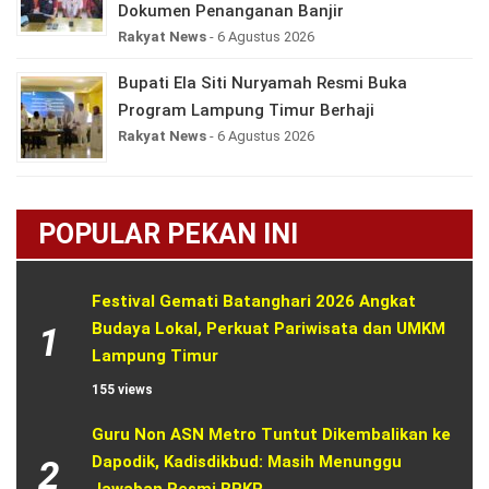
Dokumen Penanganan Banjir
Rakyat News
- 6 Agustus 2026
Bupati Ela Siti Nuryamah Resmi Buka
Program Lampung Timur Berhaji
Rakyat News
- 6 Agustus 2026
POPULAR PEKAN INI
Festival Gemati Batanghari 2026 Angkat 
Budaya Lokal, Perkuat Pariwisata dan UMKM 
1
Lampung Timur
155 views
Guru Non ASN Metro Tuntut Dikembalikan ke 
Dapodik, Kadisdikbud: Masih Menunggu 
2
Jawaban Resmi BPKP