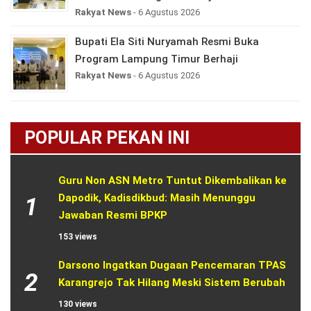
Rakyat News
- 6 Agustus 2026
Bupati Ela Siti Nuryamah Resmi Buka
Program Lampung Timur Berhaji
Rakyat News
- 6 Agustus 2026
POPULAR PEKAN INI
Guru Non ASN Metro Tuntut Dikembalikan ke 
Dapodik, Kadisdikbud: Masih Menunggu 
1
Jawaban Resmi BPKP
153 views
Darsono Ingatkan Dugaan Pencemaran TPAS 
2
Karangrejo Tak Hilang Meski Sistem Berubah
130 views