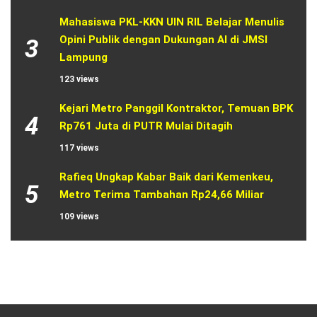
Mahasiswa PKL-KKN UIN RIL Belajar Menulis 
Opini Publik dengan Dukungan AI di JMSI 
3
Lampung
123 views
Kejari Metro Panggil Kontraktor, Temuan BPK 
4
Rp761 Juta di PUTR Mulai Ditagih
117 views
Rafieq Ungkap Kabar Baik dari Kemenkeu, 
5
Metro Terima Tambahan Rp24,66 Miliar
109 views