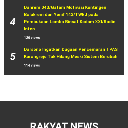
Danrem 043/Gatam Motivasi Kontingen 
Balakrem dan Yonif 143/TWEJ pada 
4
Pembukaan Lomba Binsat Kodam XXI/Radin 
Inten
120 views
Darsono Ingatkan Dugaan Pencemaran TPAS 
5
Karangrejo Tak Hilang Meski Sistem Berubah
114 views
RAKYAT NEWS