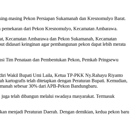
asing-masing Pekon Persiapan Sukamanah dan Kresnomulyo Barat.
n pemekaran dari Pekon Kresnomulyo, Kecamatan Ambarawa.
arat, Kecamatan Ambarawa dan Pekon Sukamanah, Kecamatan
t didasari keinginan agar pembangunan pekon dapat lebih merata
ifikasi Tim Penataan dan Pembentukan Pekon, Pemkab Pringsewu
ihadiri Wakil Bupati Umi Laila, Ketua TP-PKK Ny.Rahayu Riyanto
h kartografis telah ditetapkan dengan Peraturan Bupati. Kemudian,
kamanah sebesar 30% dari APB-Pekon Bandungbaru.
on juga telah dibangun melalui swadaya masyarakat. Termasuk
sahkan menjadi Peraturan Daerah. Dengan demikian, kedua pekon baru