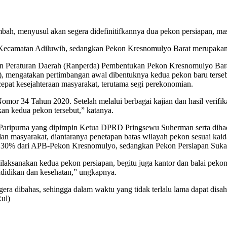
h, menyusul akan segera didefinitifkannya dua pekon persiapan, m
Kecamatan Adiluwih, sedangkan Pekon Kresnomulyo Barat merupaka
an Peraturan Daerah (Ranperda) Pembentukan Pekon Kresnomulyo B
 mengatakan pertimbangan awal dibentuknya kedua pekon baru tersebu
epat kesejahteraan masyarakat, terutama segi perekonomian.
 Nomor 34 Tahun 2020. Setelah melalui berbagai kajian dan hasil ver
an kedua pekon tersebut,” katanya.
Rapat Paripurna yang dipimpin Ketua DPRD Pringsewu Suherman serta d
n masyarakat, diantaranya penetapan batas wilayah pekon sesuai kaida
al 30% dari APB-Pekon Kresnomulyo, sedangkan Pekon Persiapan Su
dilaksanakan kedua pekon persiapan, begitu juga kantor dan balai pek
didikan dan kesehatan,” ungkapnya.
gera dibahas, sehingga dalam waktu yang tidak terlalu lama dapat di
Rul)