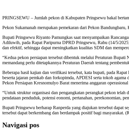
PRINGSEWU – Jumlah pekon di Kabupaten Pringsewu bakal bertamba
Pekon Sukamanah merupakan pemekaran dari Pekon Bandungbaru, 
Bupati Pringsewu Riyanto Pamungkas saat menyampaikan Rancang
Adiluwih, pada Rapat Paripurna DPRD Pringsewu, Rabu (14/5/2025),
dan efektif, sehingga dapat meningkatkan kualitas SDM dan memperc
“Kedua pekon persiapan tersebut dibentuk melalui Peraturan Bupati
memandang perlu ditetapkannya Peraturan Daerah tentang pembentuk
Beberapa hasil kajian dan verifikasi tersebut, kata bupati, pada 
beserta jajaran pemkab dan forkopimda, APDESI serta tokoh agama da
Pekon Persiapan Kresnomulyo Barat menerima anggaran operasion
“Untuk struktur organisasi dan pengangkatan perangkat pekon telah 
pendataan penduduk, potensi eonomi, pertanahan, perekonomian, pen
Bupati Pringsewu berharap Ranperda yang diajukan tersebut dapat se
tersebut dapat berkembang dan berdampak positif bagi masyarakat. (
Navigasi pos