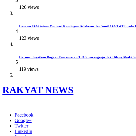
3
126 views
Danrem 043/Gatam Motivasi Kontingen Balakrem dan Yonif 143/TWEJ pada 
4
123 views
Darsono Ingatkan Dugaan Pencemaran TPAS Karangrejo Tak Hilang Meski Si
5
119 views
RAKYAT NEWS
Menyuarakan Suara Rakyat
Facebook
Google+
Twitter
LinkedIn