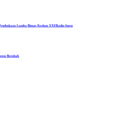
Pembukaan Lomba Binsat Kodam XXI/Radin Inten
stem Berubah