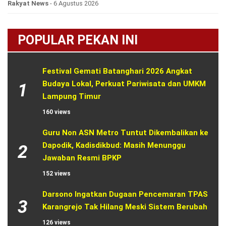
Rakyat News
- 6 Agustus 2026
POPULAR PEKAN INI
Festival Gemati Batanghari 2026 Angkat 
Budaya Lokal, Perkuat Pariwisata dan UMKM 
1
Lampung Timur
160 views
Guru Non ASN Metro Tuntut Dikembalikan ke 
Dapodik, Kadisdikbud: Masih Menunggu 
2
Jawaban Resmi BPKP
152 views
Darsono Ingatkan Dugaan Pencemaran TPAS 
3
Karangrejo Tak Hilang Meski Sistem Berubah
126 views