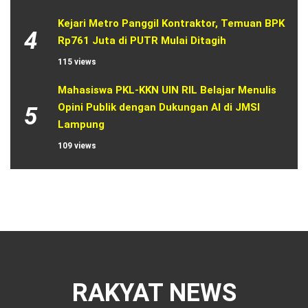
Kejari Metro Panggil Kontraktor, Temuan BPK 
4
Rp761 Juta di PUTR Mulai Ditagih
115 views
Mahasiswa PKL-KKN UIN RIL Belajar Menulis 
Opini Publik dengan Dukungan AI di JMSI 
5
Lampung
109 views
RAKYAT NEWS