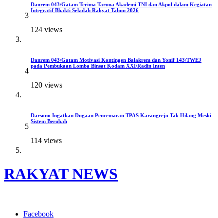
Danrem 043/Gatam Terima Taruna Akademi TNI dan Akpol dalam Kegiatan
Integratif Bhakti Sekolah Rakyat Tahun 2026
3
124 views
Danrem 043/Gatam Motivasi Kontingen Balakrem dan Yonif 143/TWEJ
pada Pembukaan Lomba Binsat Kodam XXI/Radin Inten
4
120 views
Darsono Ingatkan Dugaan Pencemaran TPAS Karangrejo Tak Hilang Meski
Sistem Berubah
5
114 views
RAKYAT NEWS
Menyuarakan Suara Rakyat
Facebook