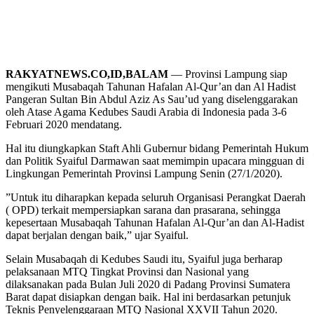
RAKYATNEWS.CO,ID,BALAM
— Provinsi Lampung siap
mengikuti Musabaqah Tahunan Hafalan Al-Qur’an dan Al Hadist
Pangeran Sultan Bin Abdul Aziz As Sau’ud yang diselenggarakan
oleh Atase Agama Kedubes Saudi Arabia di Indonesia pada 3-6
Februari 2020 mendatang.
Hal itu diungkapkan Staft Ahli Gubernur bidang Pemerintah Hukum
dan Politik Syaiful Darmawan saat memimpin upacara mingguan di
Lingkungan Pemerintah Provinsi Lampung Senin (27/1/2020).
”Untuk itu diharapkan kepada seluruh Organisasi Perangkat Daerah
( OPD) terkait mempersiapkan sarana dan prasarana, sehingga
kepesertaan Musabaqah Tahunan Hafalan Al-Qur’an dan Al-Hadist
dapat berjalan dengan baik,” ujar Syaiful.
Selain Musabaqah di Kedubes Saudi itu, Syaiful juga berharap
pelaksanaan MTQ Tingkat Provinsi dan Nasional yang
dilaksanakan pada Bulan Juli 2020 di Padang Provinsi Sumatera
Barat dapat disiapkan dengan baik. Hal ini berdasarkan petunjuk
Teknis Penyelenggaraan MTQ Nasional XXVII Tahun 2020.