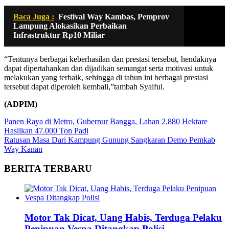
Baca Juga :
Festival Way Kambas, Pemprov
Lampung Alokasikan Perbaikan
Infrastruktur Rp10 Miliar
“Tentunya berbagai keberhasilan dan prestasi tersebut, hendaknya
dapat dipertahankan dan dijadikan semangat serta motivasi untuk
melakukan yang terbaik, sehingga di tahun ini berbagai prestasi
tersebut dapat diperoleh kembali,”tambah Syaiful.
(ADPIM)
Navigasi
Panen Raya di Metro, Gubernur Bangga, Lahan 2.880 Hektare
Hasilkan 47.000 Ton Padi
pos
Ratusan Masa Dari Kampung Gunung Sangkaran Demo Pemkab
Way Kanan
BERITA TERBARU
Motor Tak Dicat, Uang Habis, Terduga Pelaku
Penipuan Vespa Ditangkap Polisi