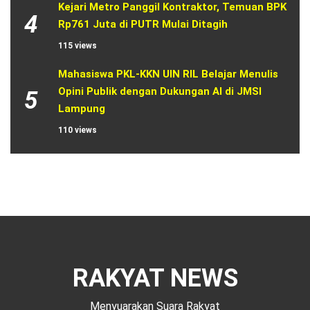
Kejari Metro Panggil Kontraktor, Temuan BPK 
4
Rp761 Juta di PUTR Mulai Ditagih
115 views
Mahasiswa PKL-KKN UIN RIL Belajar Menulis 
Opini Publik dengan Dukungan AI di JMSI 
5
Lampung
110 views
RAKYAT NEWS
Menyuarakan Suara Rakyat