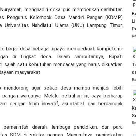
i Nuryamah, menghadiri sekaligus memberikan sambutan
B
itas Pengurus Kelompok Desa Mandiri Pangan (KDMP)
L
la Universitas Nahdlatul Ulama (UNU) Lampung Timur,
P
R
i berbagai desa sebagai upaya memperkuat kompetensi
gan di tingkat desa. Dalam sambutannya, Bupati
 salah satu kebutuhan mendasar yang harus dikuatkan
T
dayaan masyarakat.
d
R
s mendorong agar setiap desa mampu menjadi lebih
pangan warganya. Melalui pelatihan ini, saya berharap
m dengan lebih inovatif, akuntabel, dan berdampak
K
S
R
ra pemerintah daerah, lembaga pendidikan, dan para
tas SDM di sektor pangan. Menurutnya, peningkatan