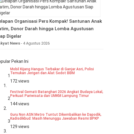
elapan Organisasi Pers Kompak! Santunan Anak
atim, Donor Darah hingga Lomba Agustusan
iap Digelar
akyat News
- 4 Agustus 2026
pular Pekan Ini
Mobil Kijang Hangus Terbakar di Ganjar Asri, Polisi
Temukan Jerigen dan Alat Sedot BBM
1
172 views
Festival Gemati Batanghari 2026 Angkat Budaya Lokal,
Perkuat Pariwisata dan UMKM Lampung Timur
2
144 views
Guru Non ASN Metro Tuntut Dikembalikan ke Dapodik,
Kadisdikbud: Masih Menunggu Jawaban Resmi BPKP
3
129 views