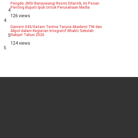
Pengda JMSI Banyuwangi Resmi Dilantik, Ini Pesan
Penting Bupati Ipuk Untuk Perusahaan Media
4
126 views
Danrem 043/Gatam Terima Taruna Akademi TNI dan
Akpol dalam Kegiatan Integratif Bhakti Sekolah
Rakyat Tahun 2026
5
124 views