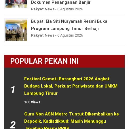
Dokumen Penanganan Banjir
Rakyat News
- 6 Agustus 2026
Bupati Ela Siti Nuryamah Resmi Buka
Program Lampung Timur Berhaji
Rakyat News
- 6 Agustus 2026
POPULAR PEKAN INI
Festival Gemati Batanghari 2026 Angkat 
Budaya Lokal, Perkuat Pariwisata dan UMKM 
1
Lampung Timur
160 views
Guru Non ASN Metro Tuntut Dikembalikan ke 
Dapodik, Kadisdikbud: Masih Menunggu 
2
Jawaban Resmi BPKP