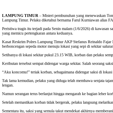
LAMPUNG TIMUR
– Misteri pembunuhan yang menewaskan Tomas 
Lampung Timur. Pelaku diketahui bernama Farul Kurniawan alias FA (
Peristiwa tragis itu terjadi pada Senin malam (1/6/2026) di kawasan
yang memicu pertengkaran antara keduanya.
Kasat Reskrim Polres Lampung Timur AKP Stefanus Reinaldo Fajar 
berboncengan sepeda motor menuju lokasi yang sepi di sekitar saluran 
Setibanya di lokasi sekitar pukul 23.15 WIB, korban dan pelaku se
Keributan tersebut sempat didengar warga sekitar. Salah seorang sa
“Aku koncomu!” teriak korban, sebagaimana didengar saksi di lokasi 
Tak lama kemudian, pelaku yang diduga telah membawa senjata taj
lengan.
Namun serangan terus berlanjut hingga mengarah ke bagian leher korba
Setelah memastikan korban tidak bergerak, pelaku langsung melarik
Sementara itu, saksi yang semula takut mendekat akhirnya memberani