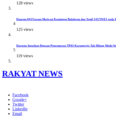
128 views
Danrem 043/Gatam Motivasi Kontingen Balakrem dan Yonif 143/TWEJ pada 
4
125 views
Darsono Ingatkan Dugaan Pencemaran TPAS Karangrejo Tak Hilang Meski Si
5
119 views
RAKYAT NEWS
Menyuarakan Suara Rakyat
Facebook
Google+
Twitter
LinkedIn
Email