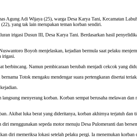
Agung Adi Wijaya (25), warga Desa Karya Tani, Kecamatan Labuhan M
22), yang tak lain merupakan teman korban sendiri.
 saluran irigasi Dusun III, Desa Karya Tani. Berdasarkan hasil penyeli
Nuswantoro Boyoh menjelaskan, kejadian bermula saat pelaku menjem
irigasi.
mpat berbincang. Namun pembicaraan berubah menjadi cekcok yang didu
ksi bernama Totok mengaku mendengar suara pertengkaran disertai ter
kejadian.
am langsung menyerang korban. Korban sempat berusaha melawan dan m
n. Akibat luka berat yang dideritanya, korban akhirnya terjatuh dan ti
an diri menggunakan sepeda motor menuju Desa Pulomeranti dan berse
kan diri memeriksa lokasi setelah pelaku pergi. Ia menemukan korban 