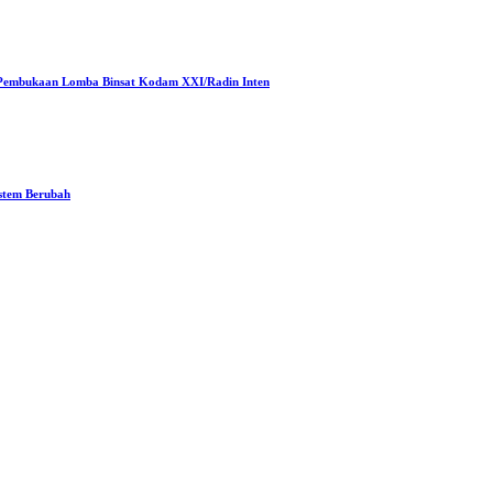
Pembukaan Lomba Binsat Kodam XXI/Radin Inten
stem Berubah